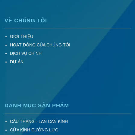
VỀ CHÚNG TÔI
GIỚI THIỆU
HOẠT ĐỘNG CỦA CHÚNG TÔI
DỊCH VỤ CHÍNH
DỰ ÁN
DANH MỤC SẢN PHẨM
CẦU THANG - LAN CAN KÍNH
CỬA KÍNH CƯỜNG LỰC