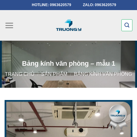
Chuyển
HOTLINE: 0963620579
ZALO: 0963620579
đến
nội
dung
Bảng kính văn phòng – mẫu 1
TRANG CHỦ
/
SẢN PHẨM
/
BẢNG KÍNH VĂN PHÒNG