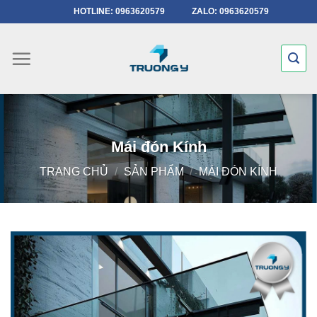
Chuyển
HOTLINE: 0963620579
ZALO: 0963620579
đến
nội
dung
Mái đón Kính
TRANG CHỦ
/
SẢN PHẨM
/
MÁI ĐÓN KÍNH