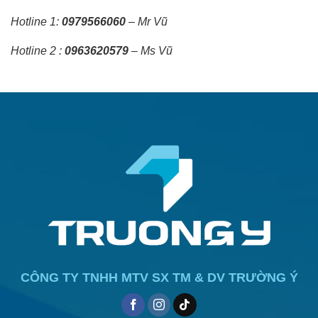
Hotline 1:
0979566060
– Mr Vũ
Hotline 2 :
0963620579
– Ms Vũ
CÔNG TY TNHH MTV SX TM & DV TRƯỜNG Ý