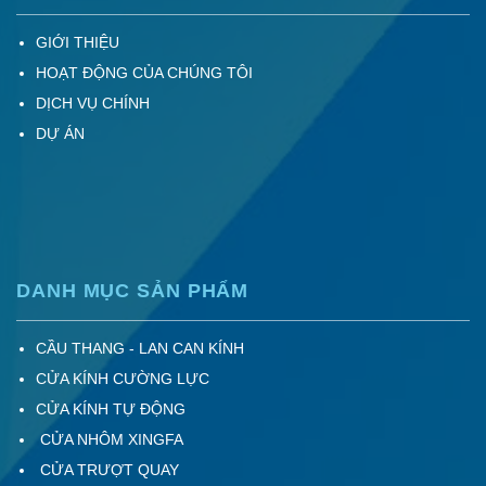
GIỚI THIỆU
HOẠT ĐỘNG CỦA CHÚNG TÔI
DỊCH VỤ CHÍNH
DỰ ÁN
DANH MỤC SẢN PHẨM
CẦU THANG - LAN CAN KÍNH
CỬA KÍNH CƯỜNG LỰC
CỬA KÍNH TỰ ĐỘNG
CỬA NHÔM XINGFA
CỬA TRƯỢT QUAY