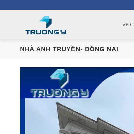
Chuyển
đến
nội
VỀ 
dung
NHÀ ANH TRUYỀN- ĐỒNG NAI