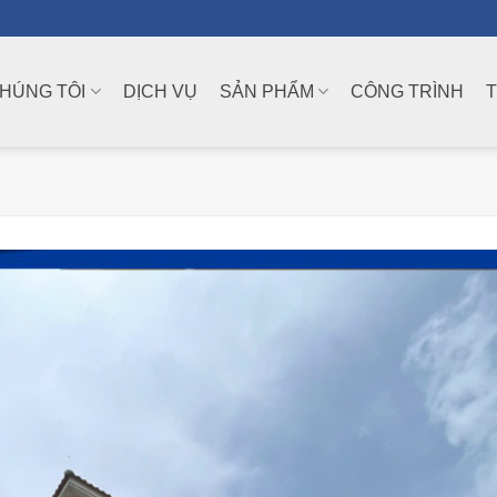
CHÚNG TÔI
DỊCH VỤ
SẢN PHẨM
CÔNG TRÌNH
T