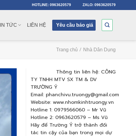
HOTLINE: 0963620579
ZALO: 0963620579
IN TỨC
LIÊN HỆ
Yêu cầu báo giá
/
Trang chủ
Nhà Dân Dụng
Thông tin liên hệ: CÔNG
TY TNHH MTV SX TM & DV
TRƯỜNG Ý
Email: phanchivu.truongy@gmail.com
Website: www.nhomkinhtruongy.vn
Hotline 1: 0979566060 – Mr Vũ
Hotline 2: 0963620579 – Ms Vũ
Hãy để Trường Ý trở thành đối
tác tin cậy của bạn trong mọi dự