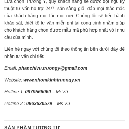
Lựa chọn Trường Ý, quý khách hàng sẽ được đội ngũ kỹ
thuật tư vấn hỗ trợ 24/7, sẵn sàng giải đáp mọi thắc mắc
của khách hàng mọi lúc mọi nơi. Chúng tôi sẽ tiến hành
khảo sát, thiết kế tư vấn miễn phí tại công trình nhằm giúp
cho khách hàng chọn được mẫu mã phù hợp nhất với nhu
cầu của mình.
Liên hệ ngay với chúng tôi theo thông tin bên dưới đây để
nhận tư vấn chi tiết:
Email:
phanchivu.truongy@gmail.com
Website:
www.nhomkinhtruongy.vn
Hotline 1:
0979566060
– Mr Vũ
Hotline 2 :
0963620579
– Ms Vũ
SẢN PHẨM TƯƠNG TỰ