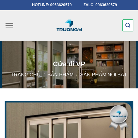
Chuyển
HOTLINE: 0963620579
ZALO: 0963620579
đến
nội
dung
Cửa đi VP
TRANG CHỦ
/
SẢN PHẨM
/
SẢN PHẨM NỔI BẬT