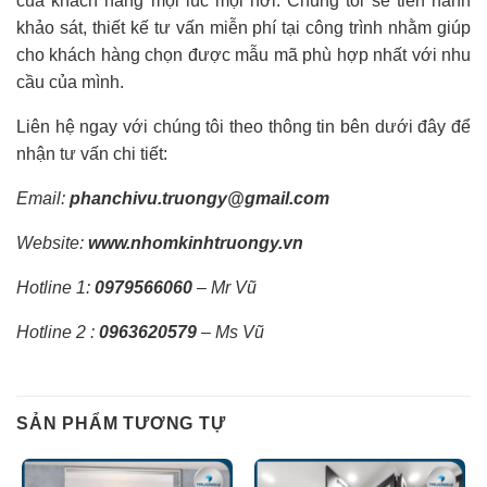
của khách hàng mọi lúc mọi nơi. Chúng tôi sẽ tiến hành
khảo sát, thiết kế tư vấn miễn phí tại công trình nhằm giúp
cho khách hàng chọn được mẫu mã phù hợp nhất với nhu
cầu của mình.
Liên hệ ngay với chúng tôi theo thông tin bên dưới đây để
nhận tư vấn chi tiết:
Email:
phanchivu.truongy@gmail.com
Website:
www.nhomkinhtruongy.vn
Hotline 1:
0979566060
– Mr Vũ
Hotline 2 :
0963620579
– Ms Vũ
SẢN PHẨM TƯƠNG TỰ